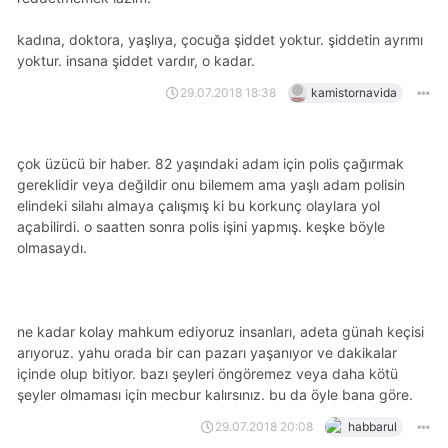
kadına, doktora, yaşlıya, çocuğa şiddet yoktur. şiddetin ayrımı
yoktur. i̇nsana şiddet vardır, o kadar.
29.07.2018 18:38
kamistornavida
çok üzücü bir haber. 82 yaşındaki adam için polis çağırmak
gereklidir veya değildir onu bilemem ama yaşlı adam polisin
elindeki silahı almaya çalışmış ki bu korkunç olaylara yol
açabilirdi. o saatten sonra polis işini yapmış. keşke böyle
olmasaydı.
ne kadar kolay mahkum ediyoruz insanları, adeta günah keçisi
arıyoruz. yahu orada bir can pazarı yaşanıyor ve dakikalar
içinde olup bitiyor. bazı şeyleri öngöremez veya daha kötü
şeyler olmaması için mecbur kalırsınız. bu da öyle bana göre.
29.07.2018 20:08
habbarul