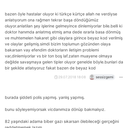
bazen öyle hastalar oluyor ki türkçe kürtçe allah ne verdiyse
anlatıyorum ona rağmen tekrar başa döndüğümüz
oluyor.anlatilan şey işlerine gelmeyince dinlemiyorlar bile.belli ki
doktor hanımda anlatmış etmiş ama dede ısrarla basa dönmüş
ve muhtemelen hakaret gibi olaylara girince beyaz kod verilmiş
ve olaylar gelişmiş.simdi bizim toplumun gözünden olaya
bakarsan vay efendim doktorların iletişim problemi
var,dinlemiyorlar vs bir ton boş laf.zaten muayene olmaya
değilde savaşmaya gelen tipler oluyor genelde böyle.bunlari da
bir şekilde atlatıyoruz fakat bazen de beyaz kod
29.07.2018 18:08
sessizgemi
burada şiddeti polis yapmış. yanlış yapmış.
bunu söyleyemiyorsak vicdanımıza dönüp bakmalıyız.
82 yaşındaki adama biber gazı sıkarsan ölebileceği gerçeğini
reddetmemek lazım.