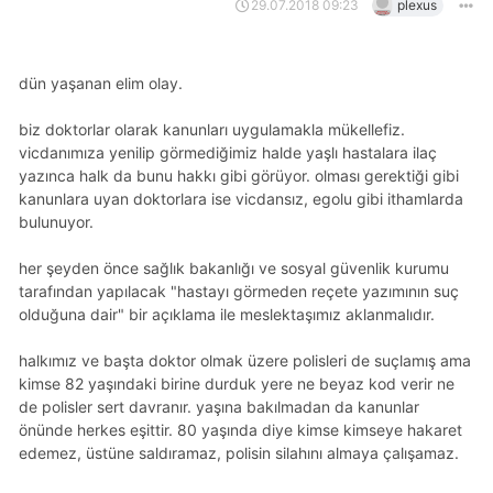
29.07.2018 09:23
plexus
dün yaşanan elim olay.
biz doktorlar olarak kanunları uygulamakla mükellefiz.
vicdanımıza yenilip görmediğimiz halde yaşlı hastalara ilaç
yazınca halk da bunu hakkı gibi görüyor. olması gerektiği gibi
kanunlara uyan doktorlara ise vicdansız, egolu gibi ithamlarda
bulunuyor.
her şeyden önce sağlık bakanlığı ve sosyal güvenlik kurumu
tarafından yapılacak "hastayı görmeden reçete yazımının suç
olduğuna dair" bir açıklama ile meslektaşımız aklanmalıdır.
halkımız ve başta doktor olmak üzere polisleri de suçlamış ama
kimse 82 yaşındaki birine durduk yere ne beyaz kod verir ne
de polisler sert davranır. yaşına bakılmadan da kanunlar
önünde herkes eşittir. 80 yaşında diye kimse kimseye hakaret
edemez, üstüne saldıramaz, polisin silahını almaya çalışamaz.