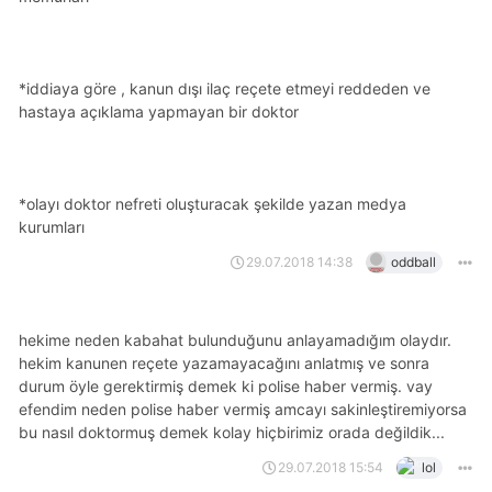
*i̇ddiaya göre , kanun dışı ilaç reçete etmeyi reddeden ve
hastaya açıklama yapmayan bir doktor
*olayı doktor nefreti oluşturacak şekilde yazan medya
kurumları
29.07.2018 14:38
oddball
hekime neden kabahat bulunduğunu anlayamadığım olaydır.
hekim kanunen reçete yazamayacağını anlatmış ve sonra
durum öyle gerektirmiş demek ki polise haber vermiş. vay
efendim neden polise haber vermiş amcayı sakinleştiremiyorsa
bu nasıl doktormuş demek kolay hiçbirimiz orada değildik...
29.07.2018 15:54
lol