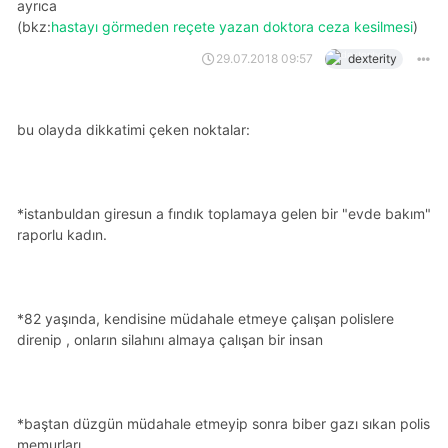
ayrıca
(bkz:
hastayı görmeden reçete yazan doktora ceza kesilmesi
)
29.07.2018 09:57
dexterity
bu olayda dikkatimi çeken noktalar:
*i̇stanbuldan giresun a fındık toplamaya gelen bir "evde bakım"
raporlu kadın.
*82 yaşında, kendisine müdahale etmeye çalışan polislere
direnip , onların silahını almaya çalışan bir insan
*baştan düzgün müdahale etmeyip sonra biber gazı sıkan polis
memurları