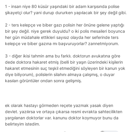
1 - insan niye 80 küsür yaşındaki bir adam karşısında polise
şikayetçi olur? yani durup dururken yapılacak bir şey değil gibi.
2 - ters kelepçe ve biber gazı polisin her önüne gelene yaptığı
bir şey değil. niye gerek duyuldu? o iki polis mesaileri boyunca
her gün müdahale ettikleri sayısız olayda her seferinde ters
kelepçe ve biber gazına mı başvuruyorlar? zannetmiyorum.
3 - diğer ikisi tahmin ama bu farklı. doktorun avukatına göre
dede doktora hakaret etmiş (belli bir yaşın üzerindeki kişilerin
hakaret etmesinin suç teşkil etmediğini söyleyen bir kanun yok
diye biliyorum), polislerin silahını almaya çalışmış, o duyar
kasılan görüntüler ondan sonra gelişmiş.
ek olarak hastayı görmeden reçete yazmak yasak diyen
devlet. yazılırsa ve ortaya çıkarsa resmi evrakta sahtecilikten
yargılanan doktorlar var. kanunu doktor koymuyor bunu da
belirteyim istedim.