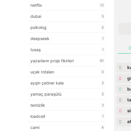
netflix
12
dubai
5
psikolog
3
deepseek
1
tusaş
1
yazarların proje fikirleri
91
ka
uçak rotaları
3
gü
ayşin çetiner kale
2
ba
yamaç paraşütü
2
ta
temizlik
2
si
loadcell
1
al
cami
4