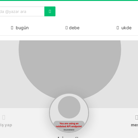
bugün
debe
ukde
riş yap
me