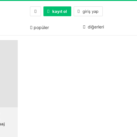
kayıt ol
giriş yap
diğerleri
popüler
saj