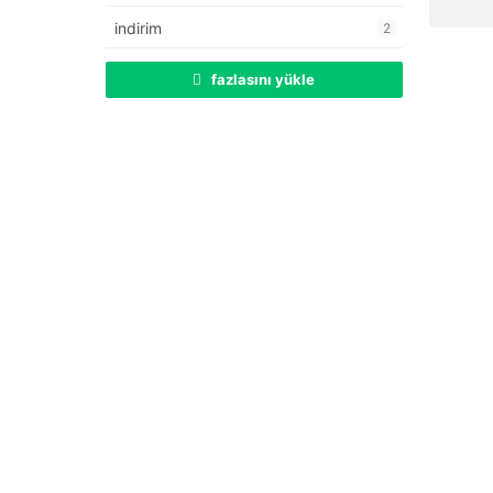
indirim
2
fazlasını yükle