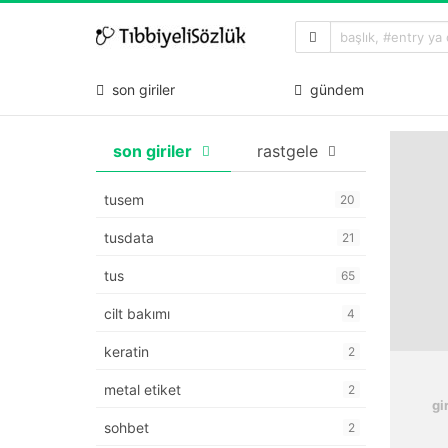
son giriler
gündem
son giriler
rastgele
tusem
20
tusdata
21
tus
65
cilt bakımı
4
keratin
2
metal etiket
2
gi
sohbet
2