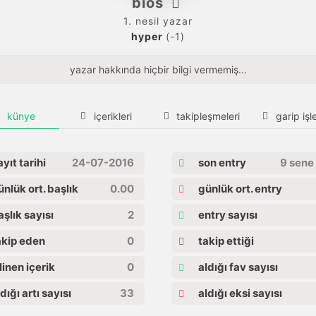
bios
1. nesil yazar
hyper
(-1)
yazar hakkında hiçbir bilgi vermemiş...
künye
içerikleri
takipleşmeleri
garip işle
yıt tarihi
24-07-2016
son entry
9 sene
nlük ort. başlık
0.00
günlük ort. entry
şlık sayısı
2
entry sayısı
kip eden
0
takip ettiği
linen içerik
0
aldığı fav sayısı
dığı artı sayısı
33
aldığı eksi sayısı