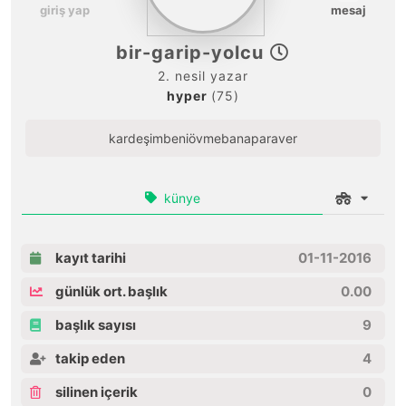
giriş yap
mesaj
bir-garip-yolcu
2. nesil yazar
hyper
(75)
kardeşimbeniövmebanaparaver
künye
kayıt tarihi
01-11-2016
günlük ort. başlık
0.00
başlık sayısı
9
takip eden
4
silinen içerik
0