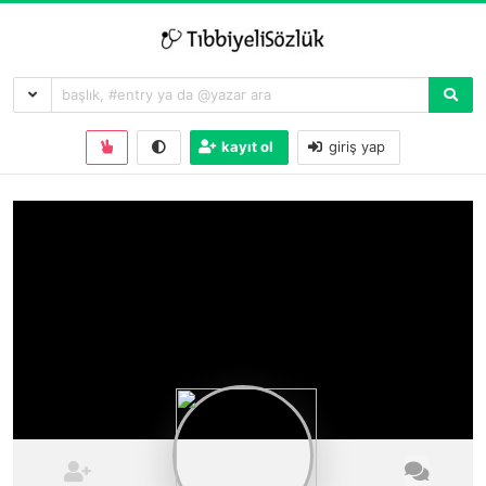
kayıt ol
giriş yap