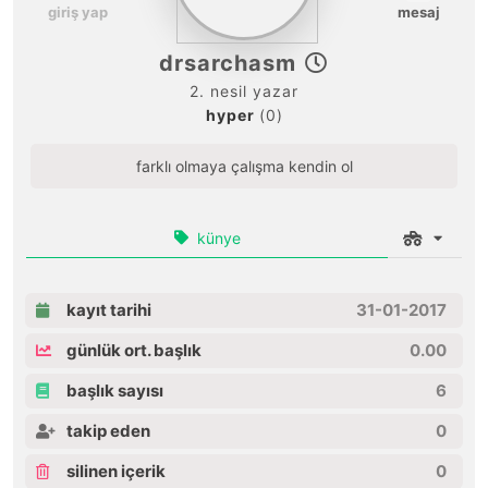
giriş yap
mesaj
drsarchasm
2. nesil yazar
hyper
(0)
farklı olmaya çalışma kendin ol
künye
kayıt tarihi
31-01-2017
günlük ort. başlık
0.00
başlık sayısı
6
takip eden
0
silinen içerik
0