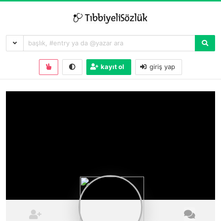
kayıt ol
giriş yap