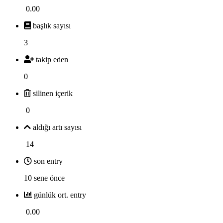
0.00
başlık sayısı
3
takip eden
0
silinen içerik
0
aldığı artı sayısı
14
son entry
10 sene önce
günlük ort. entry
0.00