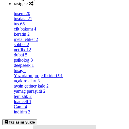
rastgele
tusem
20
tusdata
21
tus
65
cilt bakımı
4
keratin
2
metal etiket
2
sohbet
2
netflix
12
dubai
5
psikolog
3
deepseek
1
tusaş
1
Yazarların proje fikirleri
91
uçak rotaları
3
ayşin çetiner kale
2
yamaç paraşütü
2
temizlik
2
loadcell
1
Cami
4
indirim
2
fazlasını yükle