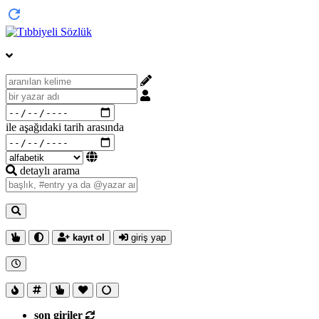
ile aşağıdaki tarih arasında
detaylı arama
kayıt ol
giriş yap
son giriler