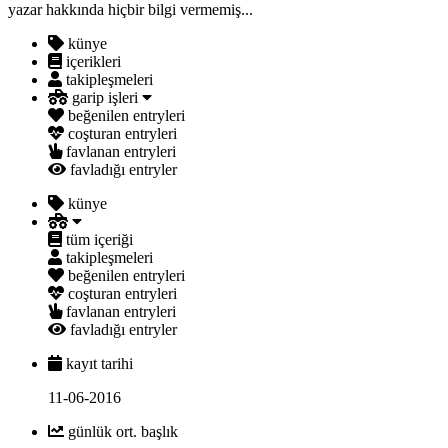
yazar hakkında hiçbir bilgi vermemiş...
künye
içerikleri
takipleşmeleri
garip işleri
beğenilen entryleri
coşturan entryleri
favlanan entryleri
favladığı entryler
künye
tüm içeriği
takipleşmeleri
beğenilen entryleri
coşturan entryleri
favlanan entryleri
favladığı entryler
kayıt tarihi
11-06-2016
günlük ort. başlık