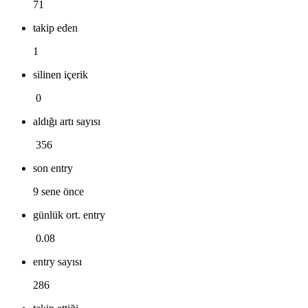
71
takip eden
1
silinen içerik
0
aldığı artı sayısı
356
son entry
9 sene önce
günlük ort. entry
0.08
entry sayısı
286