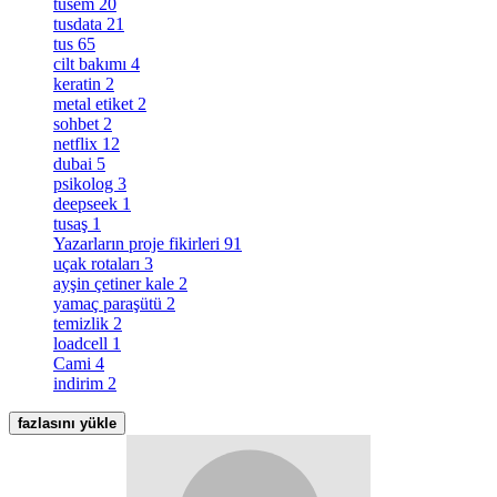
tusem
20
tusdata
21
tus
65
cilt bakımı
4
keratin
2
metal etiket
2
sohbet
2
netflix
12
dubai
5
psikolog
3
deepseek
1
tusaş
1
Yazarların proje fikirleri
91
uçak rotaları
3
ayşin çetiner kale
2
yamaç paraşütü
2
temizlik
2
loadcell
1
Cami
4
indirim
2
fazlasını yükle