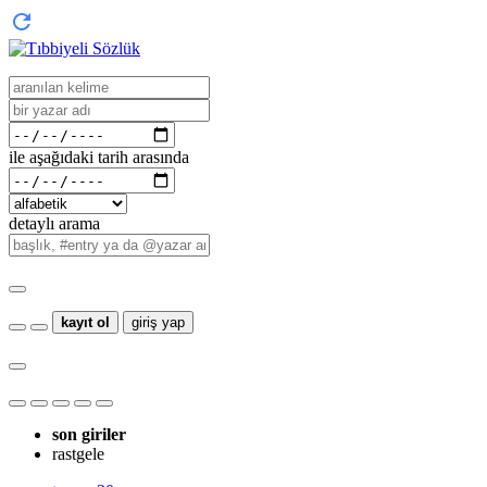
ile aşağıdaki tarih arasında
detaylı arama
kayıt ol
giriş yap
son giriler
rastgele