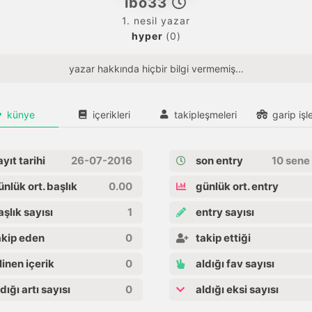
ibo33
1. nesil yazar
hyper
(0)
yazar hakkında hiçbir bilgi vermemiş...
künye
içerikleri
takipleşmeleri
garip işle
yıt tarihi
26-07-2016
son entry
10 sene
nlük ort. başlık
0.00
günlük ort. entry
şlık sayısı
1
entry sayısı
kip eden
0
takip ettiği
linen içerik
0
aldığı fav sayısı
dığı artı sayısı
0
aldığı eksi sayısı