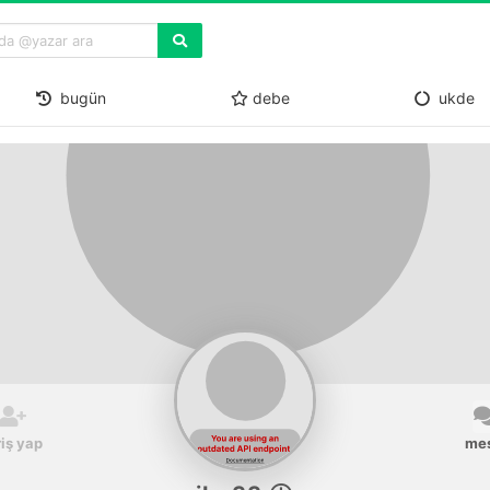
bugün
debe
ukde
riş yap
me