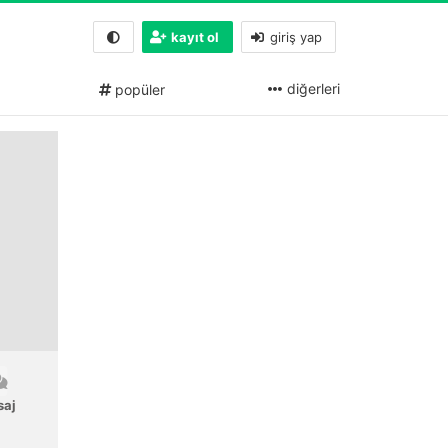
kayıt ol
giriş yap
diğerleri
popüler
saj