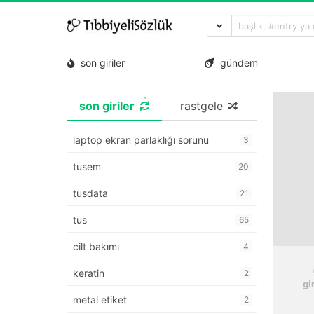
son giriler
gündem
son giriler
rastgele
laptop ekran parlaklığı sorunu
3
tusem
20
tusdata
21
tus
65
cilt bakımı
4
keratin
2
gi
metal etiket
2