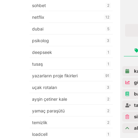
sohbet
2
netflix
12
dubai
5
psikolog
3
deepseek
1
tusaş
1
ka
yazarların proje fikirleri
91
gü
uçak rotaları
3
ba
ayşin çetiner kale
2
ta
yamaç paraşütü
2
si
temizlik
2
al
loadcell
1