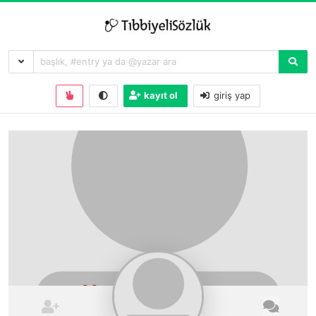
kayıt ol
giriş yap