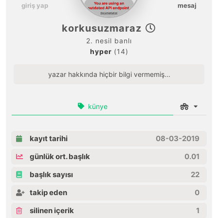
giriş yap
mesaj
korkusuzmaraz
2. nesil banlı
hyper
(14)
yazar hakkında hiçbir bilgi vermemiş...
künye
kayıt tarihi
08-03-2019
günlük ort. başlık
0.01
başlık sayısı
22
takip eden
0
silinen içerik
1