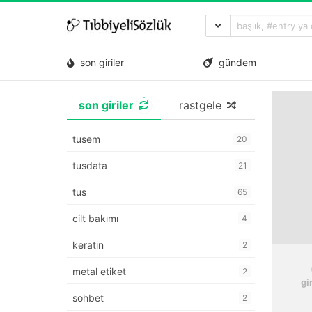
son giriler
gündem
son giriler
rastgele
tusem
20
tusdata
21
tus
65
cilt bakımı
4
keratin
2
metal etiket
2
gi
sohbet
2