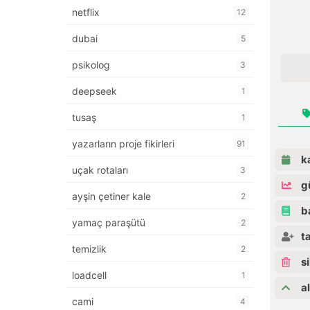
netflix
12
dubai
5
psikolog
3
deepseek
1
tusaş
1
yazarların proje fikirleri
91
ka
uçak rotaları
3
gü
ayşin çetiner kale
2
ba
yamaç paraşütü
2
ta
temizlik
2
si
loadcell
1
al
cami
4