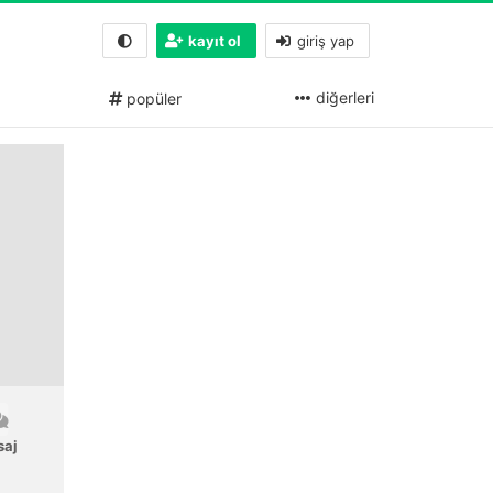
kayıt ol
giriş yap
diğerleri
popüler
saj