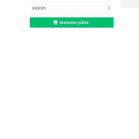
indirim
2
fazlasını yükle