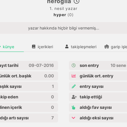
neroglia
1. nesil yazar
hyper
(0)
yazar hakkında hiçbir bilgi vermemiş...
künye
içerikleri
takipleşmeleri
garip işle
yıt tarihi
09-07-2016
son entry
10 sene
nlük ort. başlık
0.00
günlük ort. entry
şlık sayısı
1
entry sayısı
kip eden
0
takip ettiği
linen içerik
0
aldığı fav sayısı
dığı artı sayısı
7
aldığı eksi sayısı