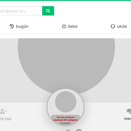
bugün
debe
ukde
riş yap
me