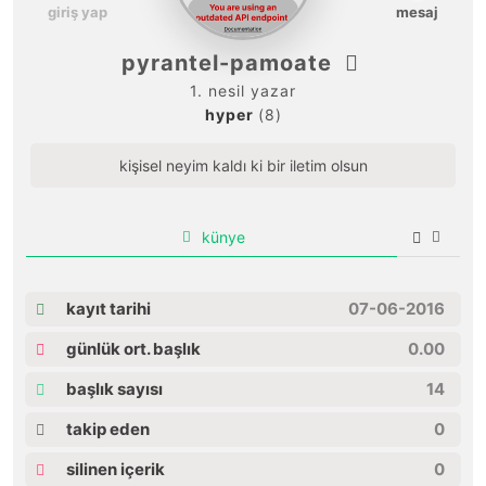
giriş yap
mesaj
pyrantel-pamoate
1. nesil yazar
hyper
(8)
kişisel neyim kaldı ki bir iletim olsun
künye
kayıt tarihi
07-06-2016
günlük ort. başlık
0.00
başlık sayısı
14
takip eden
0
silinen içerik
0