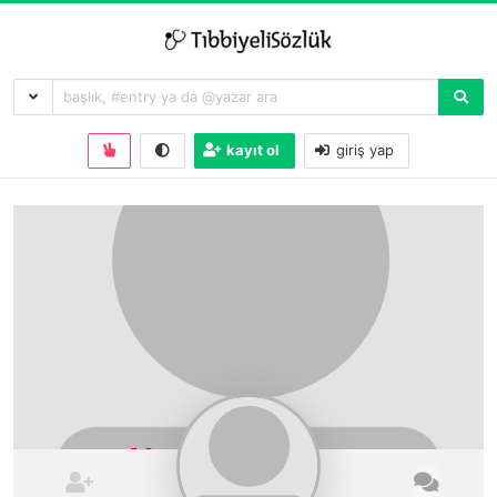
kayıt ol
giriş yap