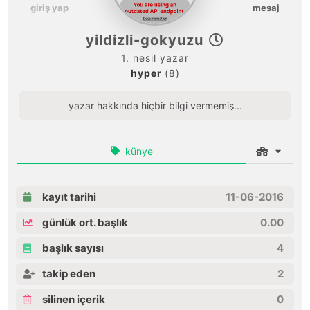
giriş yap
mesaj
yildizli-gokyuzu
1. nesil yazar
hyper
(8)
yazar hakkında hiçbir bilgi vermemiş...
künye
kayıt tarihi
11-06-2016
günlük ort. başlık
0.00
başlık sayısı
4
takip eden
2
silinen içerik
0