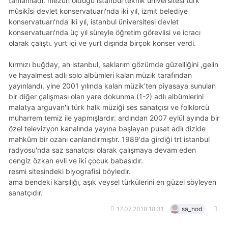
tamamladı. mezun olduğu i̇stanbul teknik üniversitesi türk
mûsikîsi devlet konservatuarı'nda iki yıl, i̇zmit belediye
konservatuarı'nda iki yıl, i̇stanbul üniversitesi devlet
konservatuarı'nda üç yıl süreyle öğretim görevlisi ve icracı
olarak çalıştı. yurt içi ve yurt dışında birçok konser verdi.
kırmızı buğday, ah i̇stanbul, saklarım gözümde güzelliğini ,gelin
ve hayalmest adlı solo albümleri kalan müzik tarafından
yayınlandı. yine 2001 yılında kalan müzik'ten piyasaya sunulan
bir diğer çalışması olan yare dokunma (1-2) adlı albümlerini
malatya arguvan'lı türk halk müziği ses sanatçısı ve folklorcü
muharrem temiz ile yapmışlardır. ardından 2007 eylül ayında bir
özel televizyon kanalında yayına başlayan pusat adlı dizide
mahkûm bir ozanı canlandırmıştır. 1989'da girdiği trt i̇stanbul
radyosu'nda saz sanatçısı olarak çalışmaya devam eden
cengiz özkan evli ve iki çocuk babasıdır.
resmi sitesindeki biyografisi böyledir.
ama bendeki karşılığı, aşık veysel türkülerini en güzel söyleyen
sanatçıdır.
17.07.2018 18:31
sa_nod