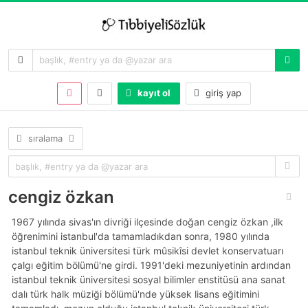
kayıt ol
giriş yap
sıralama
cengiz özkan
1967 yılında sivas'ın divriği ilçesinde doğan cengiz özkan ,ilk
öğrenimini i̇stanbul'da tamamladıkdan sonra, 1980 yılında
i̇stanbul teknik üniversitesi türk mûsikîsi devlet konservatuarı
çalgı eğitim bölümü'ne girdi. 1991'deki mezuniyetinin ardından
i̇stanbul teknik üniversitesi sosyal bilimler enstitüsü ana sanat
dalı türk halk müziği bölümü'nde yüksek lisans eğitimini