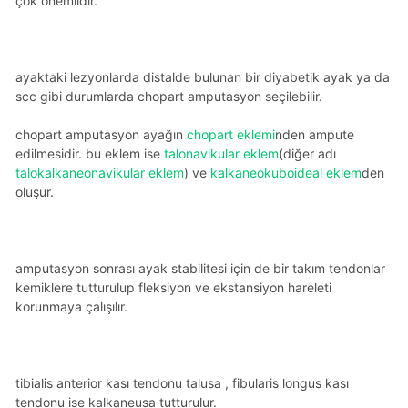
çok önemlidir.
ayaktaki lezyonlarda distalde bulunan bir diyabetik ayak ya da
scc gibi durumlarda chopart amputasyon seçilebilir.
chopart amputasyon ayağın
chopart eklemi
nden ampute
edilmesidir. bu eklem ise
talonavikular eklem
(diğer adı
talokalkaneonavikular eklem
) ve
kalkaneokuboideal eklem
den
oluşur.
amputasyon sonrası ayak stabilitesi için de bir takım tendonlar
kemiklere tutturulup fleksiyon ve ekstansiyon hareleti
korunmaya çalışılır.
tibialis anterior kası tendonu talusa , fibularis longus kası
tendonu ise kalkaneusa tutturulur.