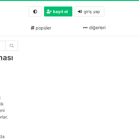
kayıt ol
giriş yap
diğerleri
popüler
ması
k
ik
eni
rlar.
nda