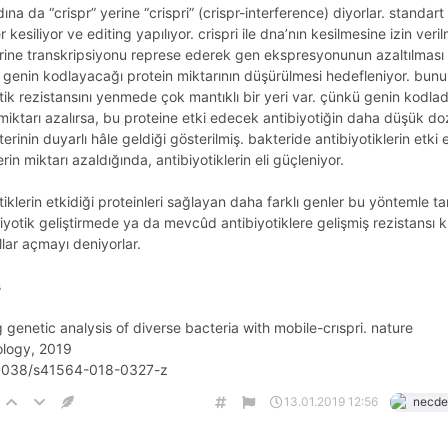
dına da “crispr” yerine “crispri” (crispr-interference) diyorlar. standart
er kesiliyor ve editing yapılıyor. crispri ile dna’nın kesilmesine izin veri
rine transkripsiyonu represe ederek gen ekspresyonunun azaltılması
 genin kodlayacağı protein miktarının düşürülmesi hedefleniyor. bun
tik rezistansını yenmede çok mantıklı bir yeri var. çünkü genin kodlad
miktarı azalırsa, bu proteine etki edecek antibiyotiğin daha düşük do
terinin duyarlı hâle geldiği gösterilmiş. bakteride antibiyotiklerin etki e
erin miktarı azaldığında, antibiyotiklerin eli güçleniyor.
tiklerin etkidiği proteinleri sağlayan daha farklı genler bu yöntemle ta
iyotik geliştirmede ya da mevcûd antibiyotiklere gelişmiş rezistansı 
ollar açmayı deniyorlar.
s
 genetic analysis of diverse bacteria with mobile-crispri. nature
ology, 2019
0.1038/s41564-018-0327-z
13.01.2019 12:56
necde