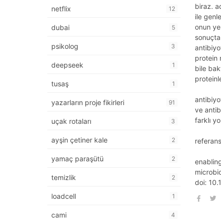
biraz. a
netflix
12
ile genl
onun ye
dubai
5
sonuçta
psikolog
3
antibiyo
protein 
deepseek
1
bile bak
proteinl
tusaş
1
antibiyo
yazarların proje fikirleri
91
ve antib
farklı y
uçak rotaları
3
ayşin çetiner kale
2
referan
yamaç paraşütü
2
enabling
microbi
temizlik
2
doi̇: 1
loadcell
1
cami
4