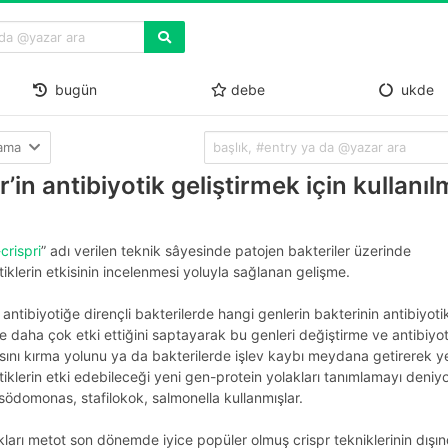
bugün
debe
ukde
lama
r’in antibiyotik geliştirmek için kullanıl
crispri
” adı verilen teknik sâyesinde patojen bakteriler üzerinde
tiklerin etkisinin incelenmesi yoluyla sağlanan gelişme.
e antibiyotiğe dirençli bakterilerde hangi genlerin bakterinin antibiyoti
e daha çok etki ettiğini saptayarak bu genleri değiştirme ve antibiyot
sını kırma yolunu ya da bakterilerde işlev kaybı meydana getirerek y
tiklerin etki edebileceği yeni gen-protein yolakları tanımlamayı deniyo
psödomonas, stafilokok, salmonella kullanmışlar.
kları metot son dönemde iyice popüler olmuş crispr tekniklerinin dışı