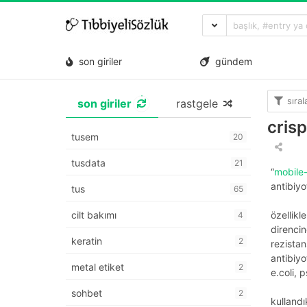
son giriler
gündem
sıra
son giriler
rastgele
crisp
tusem
20
tusdata
21
“
mobile-
antibiyo
tus
65
cilt bakımı
özellikl
4
direncin
keratin
2
rezistan
antibiyo
metal etiket
2
e.coli, 
sohbet
2
kullandı