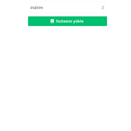
indirim
2
fazlasını yükle