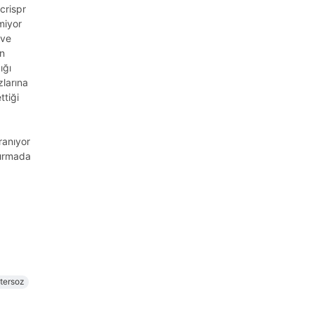
 crispr
lmiyor
 ve
un
ığı
zlarına
ttiği
ranıyor
kırmada
tersoz