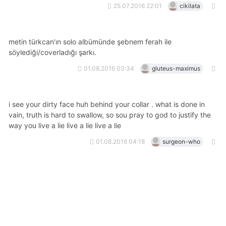
25.07.2016 22:01
cikilata
metin türkcan'ın solo albümünde şebnem ferah ile
söylediği/coverladığı şarkı.
01.08.2016 03:34
gluteus-maximus
i̇ see your dirty face huh behind your collar . what is done in
vain, truth is hard to swallow, so sou pray to god to justify the
way you live a lie live a lie live a lie
01.08.2016 04:18
surgeon-who