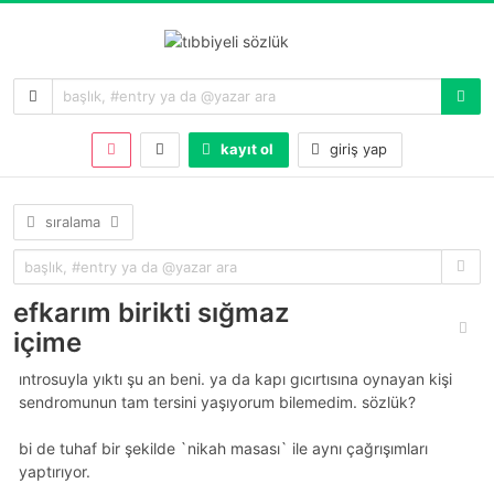
kayıt ol
giriş yap
sıralama
efkarım birikti sığmaz
içime
introsuyla yıktı şu an beni. ya da kapı gıcırtısına oynayan kişi
sendromunun tam tersini yaşıyorum bilemedim. sözlük?
bi de tuhaf bir şekilde `nikah masası` ile aynı çağrışımları
yaptırıyor.