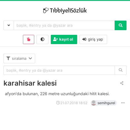
kayıt ol
giriş yap
sıralama
karahisar kalesi
afyon'da bulunan, 226 metre uzunluğundaki hitit kalesi.
21.07.2018 18:52
semihgurel