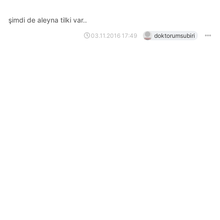
şimdi de aleyna tilki var..
03.11.2016 17:49
doktorumsubiri