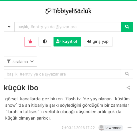
kayıt ol
giriş yap
sıralama
küçük ibo
görsel 
kanallarda gezinirken `flash tv`'de yayınlanan `küstüm
show`'da an itibariyle şarkı söylediğini gördüğüm bir zamanlar
`i̇brahim tatlıses`'i̇n veliahtı olacağı düşünülen artık çok da
küçük olmayan şarkıcı.
03.11.2016 17:22
lawrence