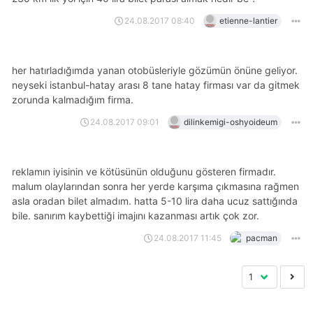
24.08.2017 08:40
etienne-lantier
her hatırladığımda yanan otobüsleriyle gözümün önüne geliyor.
neyseki istanbul-hatay arası 8 tane hatay firması var da gitmek
zorunda kalmadığım firma.
24.08.2017 09:01
dilinkemigi-oshyoideum
reklamın iyisinin ve kötüsünün olduğunu gösteren firmadır.
malum olaylarından sonra her yerde karşıma çıkmasına rağmen
asla oradan bilet almadım. hatta 5-10 lira daha ucuz sattığında
bile. sanırım kaybettiği imajını kazanması artık çok zor.
24.08.2017 11:45
pacman