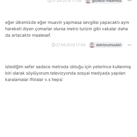
27.06.2016 17:06
gluteus-maximus
eğer ülkemizde eğer muavin yapmasa sevgilisi yapacaktı aynı
hareketi diyen çomarlar olursa metro turizm gibi vakalar daha
da artacaktır maalesef.
27.06.2016 17:08
doktorumsubiri
i̇stediğim sefer sadece metroda olduğu için yeterince kullanmış
biri olarak söylüyorum.televizyonda sosyal medyada yapılan
karalamalar iftiralar v.s hepsi