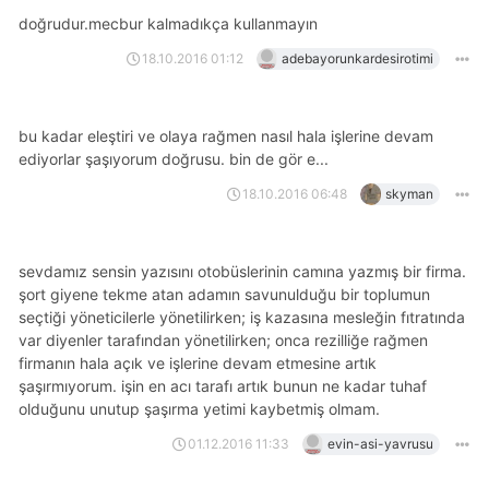
doğrudur.mecbur kalmadıkça kullanmayın
18.10.2016 01:12
adebayorunkardesirotimi
bu kadar eleştiri ve olaya rağmen nasıl hala işlerine devam
ediyorlar şaşıyorum doğrusu. bin de gör e...
18.10.2016 06:48
skyman
sevdamız sensin yazısını otobüslerinin camına yazmış bir firma.
şort giyene tekme atan adamın savunulduğu bir toplumun
seçtiği yöneticilerle yönetilirken; iş kazasına mesleğin fıtratında
var diyenler tarafından yönetilirken; onca rezilliğe rağmen
firmanın hala açık ve işlerine devam etmesine artık
şaşırmıyorum. i̇şin en acı tarafı artık bunun ne kadar tuhaf
olduğunu unutup şaşırma yetimi kaybetmiş olmam.
01.12.2016 11:33
evin-asi-yavrusu