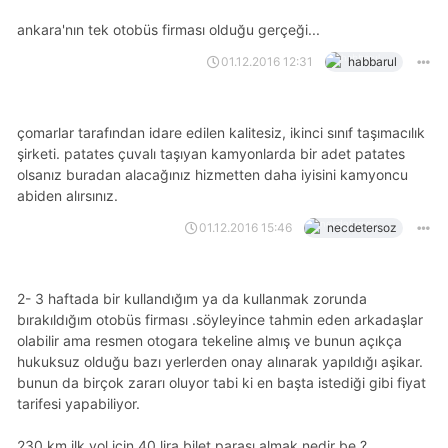
ankara'nın tek otobüs firması olduğu gerçeği...
01.12.2016 12:31
habbarul
çomarlar tarafından idare edilen kalitesiz, ikinci sınıf taşımacılık
şirketi. patates çuvalı taşıyan kamyonlarda bir adet patates
olsanız buradan alacağınız hizmetten daha iyisini kamyoncu
abiden alırsınız.
01.12.2016 15:46
necdetersoz
2- 3 haftada bir kullandığım ya da kullanmak zorunda
bırakıldığım otobüs firması .söyleyince tahmin eden arkadaşlar
olabilir ama resmen otogara tekeline almış ve bunun açıkça
hukuksuz olduğu bazı yerlerden onay alınarak yapıldığı aşikar.
bunun da birçok zararı oluyor tabi ki en başta istediği gibi fiyat
tarifesi yapabiliyor.
230 km ilk yol için 40 lira bilet parası almak nedir be ?