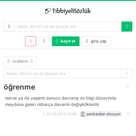
kayıt ol
giriş yap
sıralama
öğrenme
tekrar ya da yaşantı sonucu davranış ve bilgi düzeyinde
meydana gelen oldukça devamlı değişikliklerdir.
20.06.2016 15:08
perikardial-efuzyon