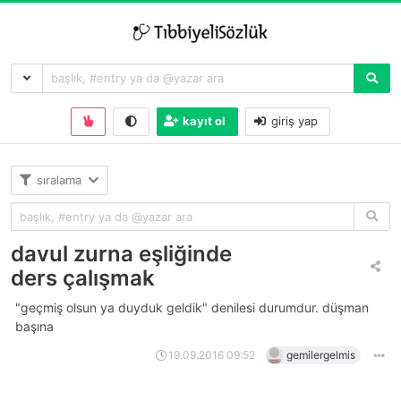
kayıt ol
giriş yap
sıralama
davul zurna eşliğinde
ders çalışmak
"geçmiş olsun ya duyduk geldik" denilesi durumdur. düşman
başına
19.09.2016 09:52
gemilergelmis