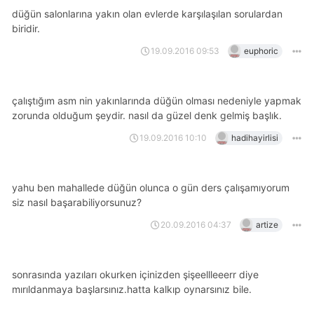
düğün salonlarına yakın olan evlerde karşılaşılan sorulardan
biridir.
19.09.2016 09:53
euphoric
çalıştığım asm nin yakınlarında düğün olması nedeniyle yapmak
zorunda olduğum şeydir. nasıl da güzel denk gelmiş başlık.
19.09.2016 10:10
hadihayirlisi
yahu ben mahallede düğün olunca o gün ders çalışamıyorum
siz nasıl başarabiliyorsunuz?
20.09.2016 04:37
artize
sonrasında yazıları okurken içinizden şişeellleeerr diye
mırıldanmaya başlarsınız.hatta kalkıp oynarsınız bile.