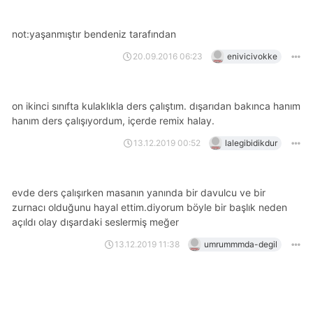
not:yaşanmıştır bendeniz tarafından
20.09.2016 06:23
enivicivokke
on ikinci sınıfta kulaklıkla ders çalıştım. dışarıdan bakınca hanım
hanım ders çalışıyordum, içerde remix halay.
13.12.2019 00:52
lalegibidikdur
evde ders çalışırken masanın yanında bir davulcu ve bir
zurnacı olduğunu hayal ettim.diyorum böyle bir başlık neden
açıldı olay dışardaki seslermiş meğer
13.12.2019 11:38
umrummmda-degil