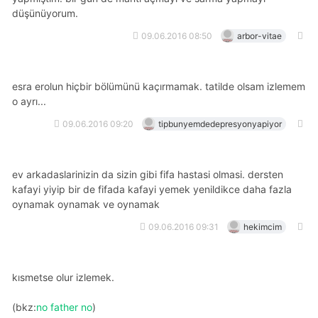
düşünüyorum.
09.06.2016 08:50
arbor-vitae
esra erolun hiçbir bölümünü kaçırmamak. tatilde olsam izlemem
o ayrı...
09.06.2016 09:20
tipbunyemdedepresyonyapiyor
ev arkadaslarinizin da sizin gibi fifa hastasi olmasi. dersten
kafayi yiyip bir de fifada kafayi yemek yenildikce daha fazla
oynamak oynamak ve oynamak
09.06.2016 09:31
hekimcim
kısmetse olur izlemek.
(bkz:
no father no
)