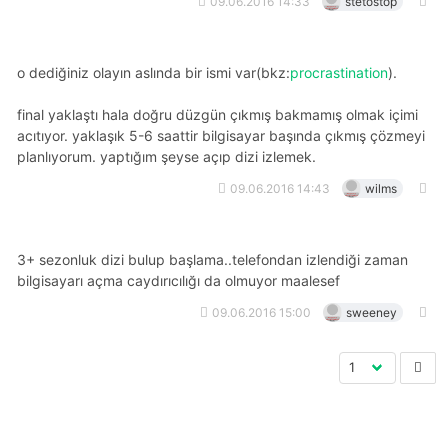
09.06.2016 14:33
stetostop
o dediğiniz olayın aslında bir ismi var(bkz:
procrastination
).
final yaklaştı hala doğru düzgün çıkmış bakmamış olmak içimi
acıtıyor. yaklaşık 5-6 saattir bilgisayar başında çıkmış çözmeyi
planlıyorum. yaptığım şeyse açıp dizi izlemek.
09.06.2016 14:43
wilms
3+ sezonluk dizi bulup başlama..telefondan izlendiği zaman
bilgisayarı açma caydırıcılığı da olmuyor maalesef
09.06.2016 15:00
sweeney