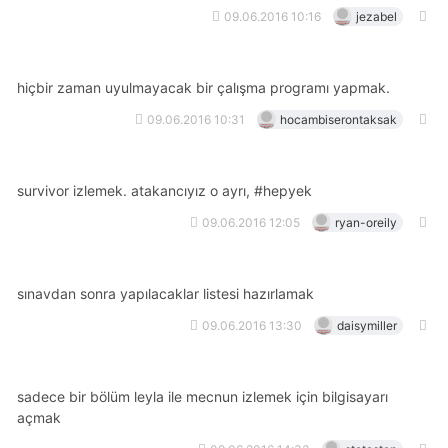
09.06.2016 10:16
jezabel
hiçbir zaman uyulmayacak bir çalışma programı yapmak.
09.06.2016 10:31
hocambiserontaksak
survivor izlemek. atakancıyız o ayrı, #hepyek
09.06.2016 12:05
ryan-oreily
sınavdan sonra yapılacaklar listesi hazırlamak
09.06.2016 13:30
daisymiller
sadece bir bölüm leyla ile mecnun izlemek için bilgisayarı
açmak