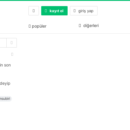
kayıt ol
giriş yap
diğerleri
popüler
in son
deyip
subiri