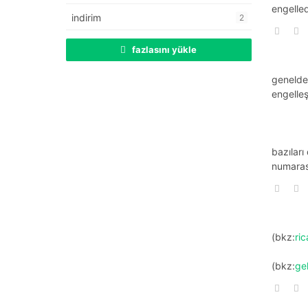
engelle
indirim
2
fazlasını yükle
genelde 
engelleş
bazıları
numaras
(bkz:
ric
(bkz:
ge