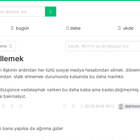
bugün
debe
ukde
lama
llemek
n ilişkinin ardından her türlü sosyal medya hesabından silmek. dönem
ından. stalk etmemek durumunda kalsanda bu daha mantıklı.
 düzgünce vedalaşmak varken bu daha kaba ama kader,değmezmiş 
 bakmalıyız.
29.06.2016 18:12
doktorum
bana yapılsa da ağırıma gider