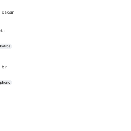
. baksın
 da
lbatros
 bir
phoric