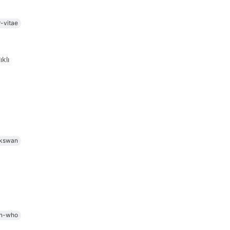
r-vitae
klı
ckswan
on-who