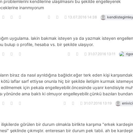
rın problemlerini kendilerine ulaşılmasını bu şekilde engelleyerek
eceklerine inanmıyorum
13.07.2016 14:38
kendiistegimle
ğım uygulama. lakin bakmak isteyen ya da yazmak isteyen engelle
nu bulup o profile, hesaba vs. bir şekilde ulaşıyor.
31.07.2016 13:11
rigo
ların biraz da nasıl ayrıldığına bağlıdır.eğer terk eden kişi karşısındak
kötü laflar sarf ettiyse onunla hiç bir şekilde iletişim kurmak istemeye
 edilmemek için pekala engelleyebilir.öncesinde uyarır kendisiyle mu
ı yönünde ama baktı ki olmuyor engelleyebilir.çünkü bazıları bundan 
31.07.2016 13:19
enivic
ilişkilerde görülen bir durum olmakla birlikte karşıma "erkek kardeşi
esi" şeklinde çıkmıştır. enteresan bir durum pek tabii. ah be kardeş