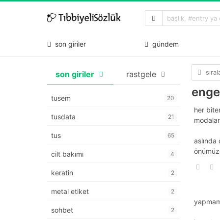
son giriler
gündem
sıra
son giriler
rastgele
enge
tusem
20
her bite
tusdata
21
modalar
tus
65
aslında
önümüze
cilt bakımı
4
keratin
2
metal etiket
2
yapmam 
sohbet
2