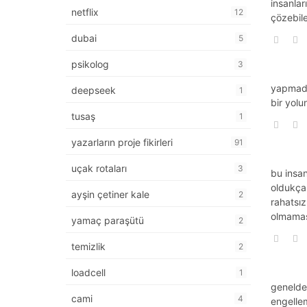
i̇nsanla
netflix
12
çözebil
dubai
5
psikolog
3
yapmadı
deepseek
1
bir yolu
tusaş
1
yazarların proje fikirleri
91
uçak rotaları
3
bu insan
oldukça 
ayşin çetiner kale
2
rahatsız
olmamas
yamaç paraşütü
2
temizlik
2
loadcell
1
genelde 
cami
4
engellem