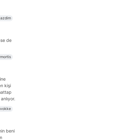
yazdim
nse de
rmortis
ine
n kişi
hattap
anlıyor.
ivokke
min beni
im