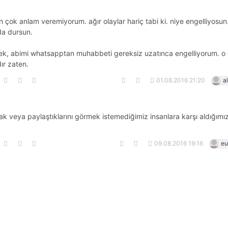
n çok anlam veremiyorum. ağır olaylar hariç tabi ki. niye engelliyosun
da dursun.
tek, abimi whatsapptan muhabbeti gereksiz uzatınca engelliyorum. o
ır zaten.
01.08.2016 21:20
a
 veya paylaştıklarını görmek istemediğimiz insanlara karşı aldığımız
09.08.2016 19:16
eu