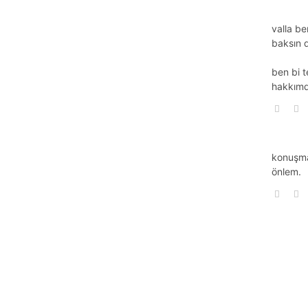
valla be
baksın 
ben bi 
hakkımd
konuşmak
önlem.