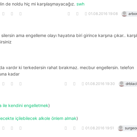
din de noldu hiç mi karşılaşmayacağız.
swh
01.08.2016 19:08
arbo
silersin ama engelleme olayı hayatına biri girince karşına çıkar.. karşılı
irsiniz
 da vardır ki terkedersin rahat bırakmaz. mecbur engellersin. telefon
ına kadar
01.08.2016 19:30
drbla
a ile kendini engelletmek
)
lecekte içilebilecek alkole önlem almak
)
01.08.2016 19:51
surge