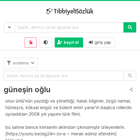
kayıt ol
giriş yap
sıralama
güneşin oğlu
onur ünlü'nün yazdığı ve yönettiği, haluk bilginer, özgü namal,
hümeyra, köksal engür ve bülent emin yarar'ın başlıca rollerde
oynadıkları 2008 yılı yapımı türk filmi.
bu sahne bence kimsenin aklından çıkmamıştır izleyenlerin.
[https://youtu.be/eg24n-zir-e ~ merak ediniz efendim]