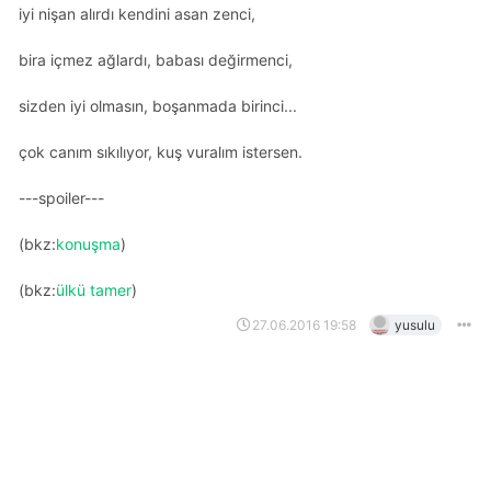
i̇yi nişan alırdı kendini asan zenci,
bira içmez ağlardı, babası değirmenci,
sizden iyi olmasın, boşanmada birinci...
çok canım sıkılıyor, kuş vuralım istersen.
---spoiler---
(bkz:
konuşma
)
(bkz:
ülkü tamer
)
27.06.2016 19:58
yusulu