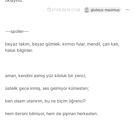
tıklayınız.
27.06.2016 17:28
gluteus-maximus
---spoiler---
beyaz takım, beyaz gömlek, kırmızı fular, mendil, çatı katı,
haluk bilginler.
aman, kendini asmış yüz kiloluk bir zenci,
üstelik gece inmiş, ses gelmiyor kümesten;
ben olsam utanırım, bu ne biçim öğrenci?
hem dersini bilmiyor, hem de şişman herkesten.