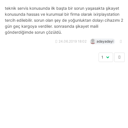
teknik servis konusunda ilk başta bir sorun yaşasakta şikayet
konusunda hassas ve kurumsal bir firma olarak i̇xirplaystation
tercih edilebilir. sorun olan şey de yoğunluktan dolayı cihazımı 2
gün geç kargoya verdiler. sonrasında şikayet maili
gönderdiğimde sorun çözüldü.
24.06.2019 18:02
adayadayi