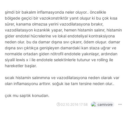
şimdi bir bakalım inflamasyonda neler oluyor.. öncelikle
bölgede geçici bir vazokonstriktör yanıt oluşur ki bu çok kısa
sürer, kanama olmazsa yerini vazodilatasyona bırakır,
vazodilatasyon kızarıklık yapar, hemen histamin salınır, histamin
gider endotel hücrelerine ve lokal endoteliyal kontraksiyona
neden olur. bu da damar dışına sıvı çıkarır, ödem oluşur. damar
dışına sıvı çıktıkça genişleyen damardaki kan staza uğrar ve
normalde ortadan giden nötrofil endotele yakınlaşır, ardından
siyalil lewis x i ile endotele selektinlerle tutunur ve rolling ile
hareketler başlar.
sıcak histamin salınımına ve vazodilatasyona neden olarak var
olan inflamasyonu arttırır. soğuk ise tam tersine neden olur..
çok mu saptık konudan.
02.10.2016 17:58
carnivore