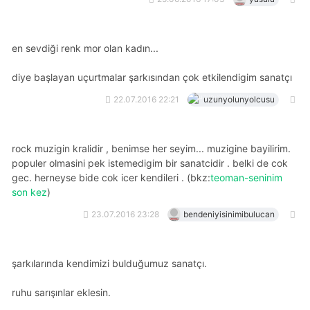
en sevdiği renk mor olan kadın...
diye başlayan uçurtmalar şarkısından çok etkilendigim sanatçı
22.07.2016 22:21
uzunyolunyolcusu
rock muzigin kralidir , benimse her seyim... muzigine bayilirim.
populer olmasini pek istemedigim bir sanatcidir . belki de cok
gec. herneyse bide cok icer kendileri . (bkz:
teoman-seninim
son kez
)
23.07.2016 23:28
bendeniyisinimibulucan
şarkılarında kendimizi bulduğumuz sanatçı.
ruhu sarışınlar eklesin.