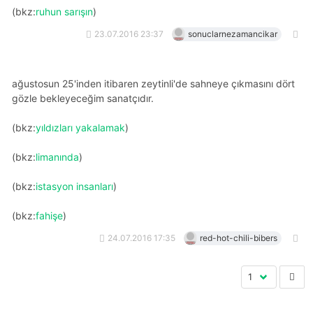
(bkz:
ruhun sarışın
)
23.07.2016 23:37
sonuclarnezamancikar
ağustosun 25'inden itibaren zeytinli'de sahneye çıkmasını dört
gözle bekleyeceğim sanatçıdır.
(bkz:
yıldızları yakalamak
)
(bkz:
limanında
)
(bkz:
i̇stasyon insanları
)
(bkz:
fahişe
)
24.07.2016 17:35
red-hot-chili-bibers