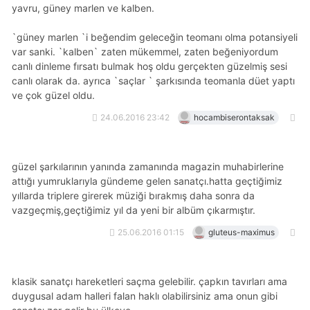
yavru, güney marlen ve kalben.
`güney marlen `i beğendim geleceğin teomanı olma potansiyeli
var sanki. `kalben` zaten mükemmel, zaten beğeniyordum
canlı dinleme fırsatı bulmak hoş oldu gerçekten güzelmiş sesi
canlı olarak da. ayrıca `saçlar ` şarkısında teomanla düet yaptı
ve çok güzel oldu.
24.06.2016 23:42
hocambiserontaksak
güzel şarkılarının yanında zamanında magazin muhabirlerine
attığı yumruklarıyla gündeme gelen sanatçı.hatta geçtiğimiz
yıllarda triplere girerek müziği bırakmış daha sonra da
vazgeçmiş,geçtiğimiz yıl da yeni bir albüm çıkarmıştır.
25.06.2016 01:15
gluteus-maximus
klasik sanatçı hareketleri saçma gelebilir. çapkın tavırları ama
duygusal adam halleri falan haklı olabilirsiniz ama onun gibi