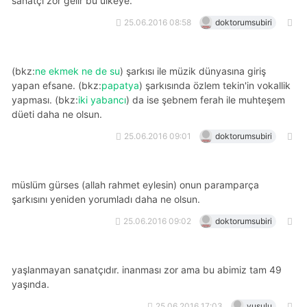
sanatçı zor gelir bu ülkeye.
25.06.2016 08:58
doktorumsubiri
(bkz:
ne ekmek ne de su
) şarkısı ile müzik dünyasına giriş
yapan efsane. (bkz:
papatya
) şarkısında özlem tekin'in vokallik
yapması. (bkz:
iki yabancı
) da ise şebnem ferah ile muhteşem
düeti daha ne olsun.
25.06.2016 09:01
doktorumsubiri
müslüm gürses (allah rahmet eylesin) onun paramparça
şarkısını yeniden yorumladı daha ne olsun.
25.06.2016 09:02
doktorumsubiri
yaşlanmayan sanatçıdır. i̇nanması zor ama bu abimiz tam 49
yaşında.
25.06.2016 17:03
yusulu