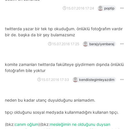
15.07.2016 17:24
poptip
twitterda yazar bir tek tıp okuduğum. önlüklü fotoğrafım vardır
bir de. başka da bir şey bulamazsınız
15.07.2016 17:25
barajyiyenbaraj
komite zamanları twitterda fakülteye giydirmem dışında önlüklü
fotoğrafım bile yoktur
15.07.2016 17:33
kendiistegimleyazdim
neden bu kadar utanç duyulduğunu anlamadım.
tıpçı olduğunu sosyal medyada kullanmadığını kullanan tıpçı.
(bkz:
canım oğlum
)(bkz:
mesleğimin ne olduğunu duysan