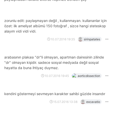
zorunlu edit: paylaşmayan değil , kullanmayan. kullananlar için
özet: ilk ameliyat albümü 150 fotoğraf , sizce hangi steteskop
alayım vidi vidi vidi.
10.07.2016 19:35
sirinpatates
arabasının plakası "dr"li olmayan, apartman dairesinin zilinde
"dr" olmayan kişidir. sadece sosyal medyada değil sosyal
hayatta da buna ihtiyaç duymaz.
10.07.2016 19:45
aorticdissection
kendini göstermeyi sevmeyen karakter sahibi güzide insandır
15.07.2016 13:38
excavatio