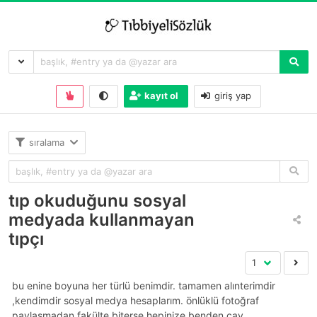
kayıt ol
giriş yap
sıralama
tıp okuduğunu sosyal
medyada kullanmayan
tıpçı
bu enine boyuna her türlü benimdir. tamamen alınterimdir
,kendimdir sosyal medya hesaplarım. önlüklü fotoğraf
paylaşmadan fakülte biterse hepinize benden çay