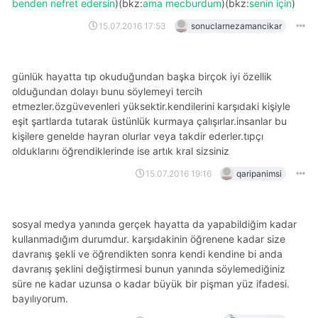
benden nefret edersin
)(bkz:
ama mecburdum
)(bkz:
senin için
)
15.07.2016 17:53
sonuclarnezamancikar
günlük hayatta tıp okuduğundan başka birçok iyi özellik
olduğundan dolayı bunu söylemeyi tercih
etmezler.özgüvevenleri yüksektir.kendilerini karşıdaki kişiyle
eşit şartlarda tutarak üstünlük kurmaya çalışırlar.insanlar bu
kişilere genelde hayran olurlar veya takdir ederler.tıpçı
olduklarını öğrendiklerinde ise artık kral sizsiniz
15.07.2016 19:16
qaripanimsi
sosyal medya yanında gerçek hayatta da yapabildiğim kadar
kullanmadığım durumdur. karşıdakinin öğrenene kadar size
davranış şekli ve öğrendikten sonra kendi kendine bi anda
davranış şeklini değiştirmesi bunun yanında söylemediğiniz
süre ne kadar uzunsa o kadar büyük bir pişman yüz ifadesi.
bayılıyorum.