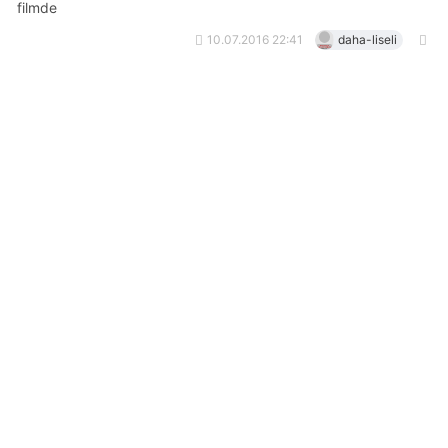
filmde
10.07.2016 22:41
daha-liseli