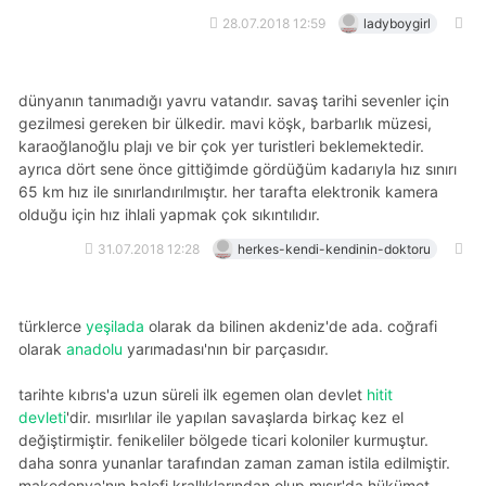
28.07.2018 12:59
ladyboygirl
dünyanın tanımadığı yavru vatandır. savaş tarihi sevenler için
gezilmesi gereken bir ülkedir. mavi köşk, barbarlık müzesi,
karaoğlanoğlu plajı ve bir çok yer turistleri beklemektedir.
ayrıca dört sene önce gittiğimde gördüğüm kadarıyla hız sınırı
65 km hız ile sınırlandırılmıştır. her tarafta elektronik kamera
olduğu için hız ihlali yapmak çok sıkıntılıdır.
31.07.2018 12:28
herkes-kendi-kendinin-doktoru
türklerce
yeşilada
olarak da bilinen akdeniz'de ada. coğrafi
olarak
anadolu
yarımadası'nın bir parçasıdır.
tarihte kıbrıs'a uzun süreli ilk egemen olan devlet
hitit
devleti
'dir. mısırlılar ile yapılan savaşlarda birkaç kez el
değiştirmiştir. fenikeliler bölgede ticari koloniler kurmuştur.
daha sonra yunanlar tarafından zaman zaman istila edilmiştir.
makedonya'nın halefi krallıklarından olup mısır'da hükümet