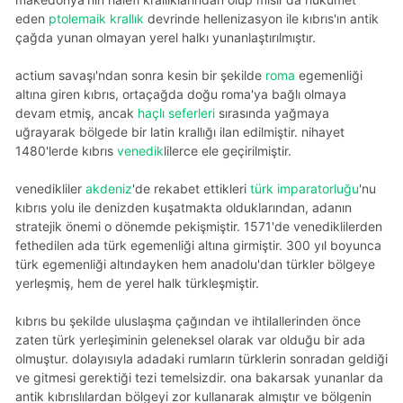
eden
ptolemaik krallık
devrinde hellenizasyon ile kıbrıs'ın antik
çağda yunan olmayan yerel halkı yunanlaştırılmıştır.
actium savaşı'ndan sonra kesin bir şekilde
roma
egemenliği
altına giren kıbrıs, ortaçağda doğu roma'ya bağlı olmaya
devam etmiş, ancak
haçlı seferleri
sırasında yağmaya
uğrayarak bölgede bir latin krallığı ilan edilmiştir. nihayet
1480'lerde kıbrıs
venedik
lilerce ele geçirilmiştir.
venedikliler
akdeniz
'de rekabet ettikleri
türk imparatorluğu
'nu
kıbrıs yolu ile denizden kuşatmakta olduklarından, adanın
stratejik önemi o dönemde pekişmiştir. 1571'de venediklilerden
fethedilen ada türk egemenliği altına girmiştir. 300 yıl boyunca
türk egemenliği altındayken hem anadolu'dan türkler bölgeye
yerleşmiş, hem de yerel halk türkleşmiştir.
kıbrıs bu şekilde uluslaşma çağından ve ihtilallerinden önce
zaten türk yerleşiminin geleneksel olarak var olduğu bir ada
olmuştur. dolayısıyla adadaki rumların türklerin sonradan geldiği
ve gitmesi gerektiği tezi temelsizdir. ona bakarsak yunanlar da
antik kıbrıslılardan bölgeyi zor kullanarak almıştır ve bölgenin