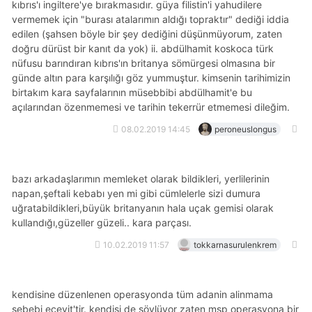
kıbrıs'ı ingiltere'ye bırakmasıdır. güya filistin'i yahudilere
vermemek için "burası atalarımın aldığı topraktır" dediği iddia
edilen (şahsen böyle bir şey dediğini düşünmüyorum, zaten
doğru dürüst bir kanıt da yok) ii. abdülhamit koskoca türk
nüfusu barındıran kıbrıs'ın britanya sömürgesi olmasına bir
günde altın para karşılığı göz yummuştur. kimsenin tarihimizin
birtakım kara sayfalarının müsebbibi abdülhamit'e bu
açılarından özenmemesi ve tarihin tekerrür etmemesi dileğim.
08.02.2019 14:45
peroneuslongus
bazı arkadaşlarımın memleket olarak bildikleri, yerlilerinin
napan,şeftali kebabı yen mi gibi cümlelerle sizi dumura
uğratabildikleri,büyük britanyanın hala uçak gemisi olarak
kullandığı,güzeller güzeli.. kara parçası.
10.02.2019 11:57
tokkarnasurulenkrem
kendisine düzenlenen operasyonda tüm adanin alinmama
sebebi ecevit'tir. kendisi de söylüyor zaten msp operasyona bir