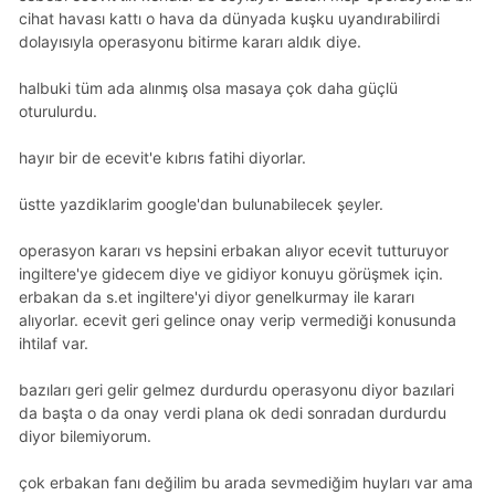
cihat havası kattı o hava da dünyada kuşku uyandırabilirdi
dolayısıyla operasyonu bitirme kararı aldık diye.
halbuki tüm ada alınmış olsa masaya çok daha güçlü
oturulurdu.
hayır bir de ecevit'e kıbrıs fatihi diyorlar.
üstte yazdiklarim google'dan bulunabilecek şeyler.
operasyon kararı vs hepsini erbakan alıyor ecevit tutturuyor
i̇ngiltere'ye gidecem diye ve gidiyor konuyu görüşmek için.
erbakan da s.et i̇ngiltere'yi diyor genelkurmay ile kararı
alıyorlar. ecevit geri gelince onay verip vermediği konusunda
ihtilaf var.
bazıları geri gelir gelmez durdurdu operasyonu diyor bazılari
da başta o da onay verdi plana ok dedi sonradan durdurdu
diyor bilemiyorum.
çok erbakan fanı değilim bu arada sevmediğim huyları var ama