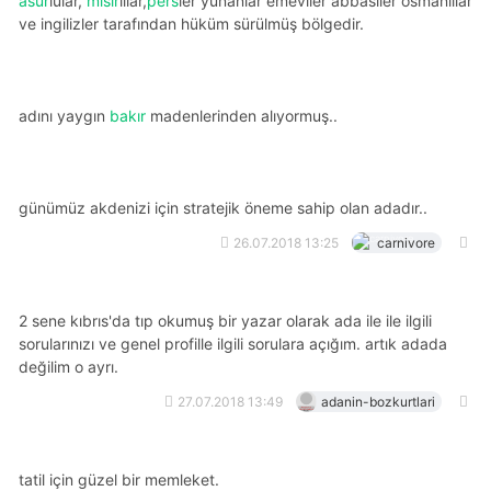
asur
lular,
mısır
lılar,
pers
ler yunanlar emeviler abbasiler osmanlılar
ve ingilizler tarafından hüküm sürülmüş bölgedir.
adını yaygın
bakır
madenlerinden alıyormuş..
günümüz akdenizi için stratejik öneme sahip olan adadır..
26.07.2018 13:25
carnivore
2 sene kıbrıs'da tıp okumuş bir yazar olarak ada ile ile ilgili
sorularınızı ve genel profille ilgili sorulara açığım. artık adada
değilim o ayrı.
27.07.2018 13:49
adanin-bozkurtlari
tatil için güzel bir memleket.