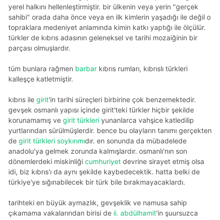
yerel halkını hellenleştirmiştir. bir ülkenin veya yerin "gerçek
sahibi" orada daha önce veya en ilk kimlerin yaşadığı ile değil o
topraklara medeniyet anlamında kimin katkı yaptığı ile ölçülür.
türkler de kıbrıs adasının geleneksel ve tarihi mozaiğinin bir
parçası olmuşlardır.
tüm bunlara rağmen
barbar
kıbrıs rumları, kıbrıslı türkleri
kalleşçe katletmiştir.
kıbrıs ile
girit
'in tarihi süreçleri birbirine çok benzemektedir.
gevşek osmanlı yapısı içinde girit'teki türkler hiçbir şekilde
korunamamış ve
girit türkleri
yunanlarca vahşice katledilip
yurtlarından sürülmüşlerdir. bence bu olayların tanımı gerçekten
de
girit türkleri soykırımı
dır. en sonunda da mübadelede
anadolu'ya gelmek zorunda kalmışlardır. osmanlı'nın son
dönemlerdeki miskinliği
cumhuriyet
devrine sirayet etmiş olsa
idi, biz kıbrıs'ı da aynı şekilde kaybedecektik. hatta belki de
türkiye'ye sığınabilecek bir türk bile bırakmayacaklardı.
tarihteki en büyük aymazlık, gevşeklik ve namusa sahip
çıkamama vakalarından birisi de
ii. abdülhamit
'in şuursuzca