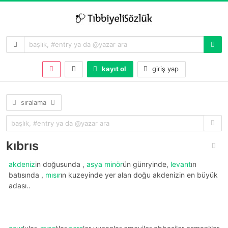
kayıt ol
giriş yap
sıralama
kıbrıs
akdeniz
in doğusunda ,
asya minör
ün günryinde,
levant
ın
batısında ,
mısır
ın kuzeyinde yer alan doğu akdenizin en büyük
adası..