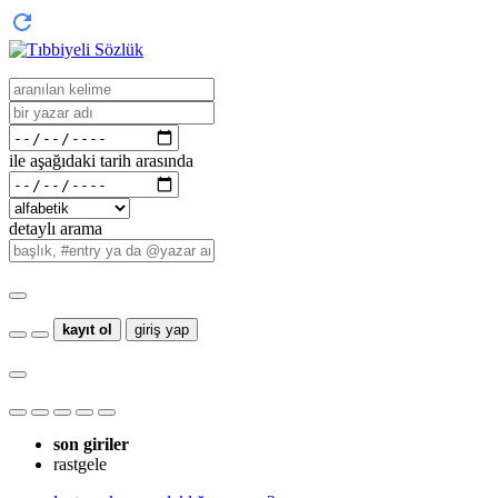
ile aşağıdaki tarih arasında
detaylı arama
kayıt ol
giriş yap
son giriler
rastgele