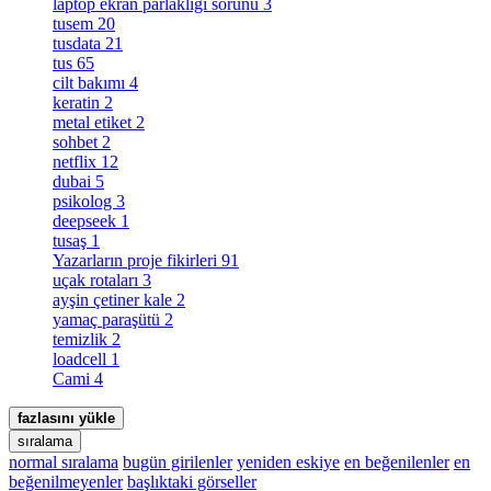
laptop ekran parlaklığı sorunu
3
tusem
20
tusdata
21
tus
65
cilt bakımı
4
keratin
2
metal etiket
2
sohbet
2
netflix
12
dubai
5
psikolog
3
deepseek
1
tusaş
1
Yazarların proje fikirleri
91
uçak rotaları
3
ayşin çetiner kale
2
yamaç paraşütü
2
temizlik
2
loadcell
1
Cami
4
fazlasını yükle
sıralama
normal sıralama
bugün girilenler
yeniden eskiye
en beğenilenler
en
beğenilmeyenler
başlıktaki görseller