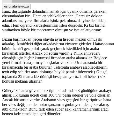
oslunatanekrozu
İşiniz düştüğünde dolandırılmamak için uyanık olmanız gereken
oluşumlardan biri. Hatta en tehlikelilerinden. Gerçi siz doktor
adamlarsınız, yerel firmalarla işiniz pek olmaz da yine de dikkat
edin. Hem öğrenci kardeşlerimizin işleri düşebilir. Ki biz birinci
sınıftayken böyle bir maceramız olmuştu ve işte anlatıyorum:
Bizim başımızdan geçen olayda aynı liseden mezun olmuş iki
arkadaş, İzmir'deki diğer arkadaşlarını ziyarete giderler. Haftasonunu
bütün İzmir'i gezip dolaşarak geçirmek istedikleri için araba
kiralamak isterler. Ancak bir sorun vardır, 2 Yıllık ehliyetleri
olmadığı için hiçbir kurumsal firmadan araba alamazlar. Böylece
yerel firmaları araştırmaya başlarlar ve İzmir-Urla arasında bir
kiralamacıda bir araba bulurlar. Telefonla arabayı alabileceklerini
teyit edip şehirler arası dolmuşa büyük paralar ödeyerek ( Git gel
toplamda 25 tl ama biz dönüşü hesaplamıyoruz tabii heheh) söz
konusu mekana ulaşırlar.
Güleryüzlü ama güvenilmez tipli bir adamdan 3 günlüğüne arabayı
alırlar. İlk günün ücreti olan 100 tl'yi peşin öderler ve yola çıkarlar.
Ancak bir sorun vardır: Arabanın vites geçişleri bir gariptir ve hatta
her vites değişiminde motor-şanzıman grubu yerinden çıkacakmış
gibi olmaktadır. Bunu fark eden süper zeki kahramanlarımız aracı
hemen iade etmek için geri dönerler.