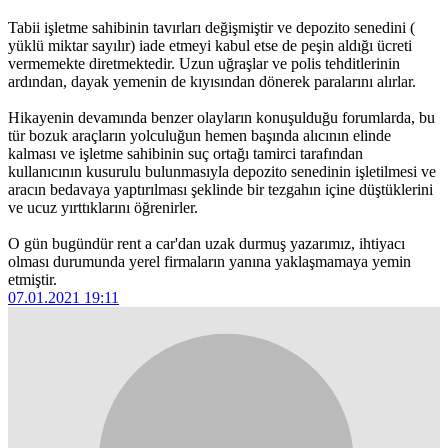
Tabii işletme sahibinin tavırları değişmiştir ve depozito senedini (
yüklü miktar sayılır) iade etmeyi kabul etse de peşin aldığı ücreti
vermemekte diretmektedir. Uzun uğraşlar ve polis tehditlerinin
ardından, dayak yemenin de kıyısından dönerek paralarını alırlar.
Hikayenin devamında benzer olayların konuşulduğu forumlarda, bu
tür bozuk araçların yolculuğun hemen başında alıcının elinde
kalması ve işletme sahibinin suç ortağı tamirci tarafından
kullanıcının kusurulu bulunmasıyla depozito senedinin işletilmesi ve
aracın bedavaya yaptırılması şeklinde bir tezgahın içine düştüklerini
ve ucuz yırttıklarını öğrenirler.
O gün bugündür rent a car'dan uzak durmuş yazarımız, ihtiyacı
olması durumunda yerel firmaların yanına yaklaşmamaya yemin
etmiştir.
07.01.2021 19:11