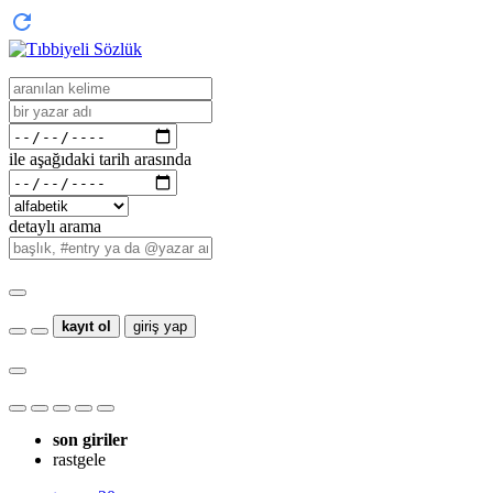
ile aşağıdaki tarih arasında
detaylı arama
kayıt ol
giriş yap
son giriler
rastgele