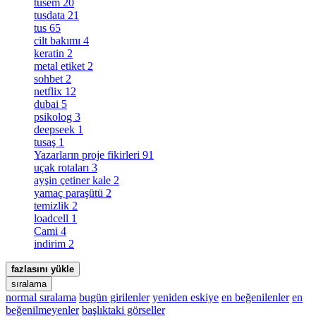
tusem
20
tusdata
21
tus
65
cilt bakımı
4
keratin
2
metal etiket
2
sohbet
2
netflix
12
dubai
5
psikolog
3
deepseek
1
tusaş
1
Yazarların proje fikirleri
91
uçak rotaları
3
ayşin çetiner kale
2
yamaç paraşütü
2
temizlik
2
loadcell
1
Cami
4
indirim
2
fazlasını yükle
sıralama
normal sıralama
bugün girilenler
yeniden eskiye
en beğenilenler
en
beğenilmeyenler
başlıktaki görseller