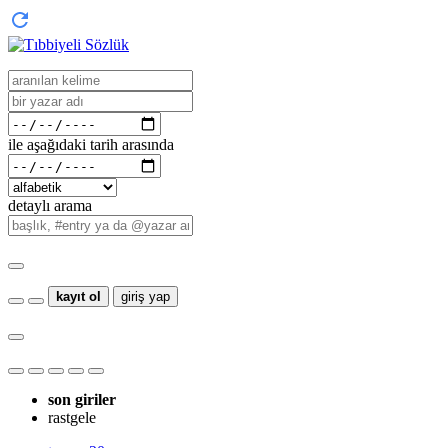
ile aşağıdaki tarih arasında
detaylı arama
kayıt ol
giriş yap
son giriler
rastgele