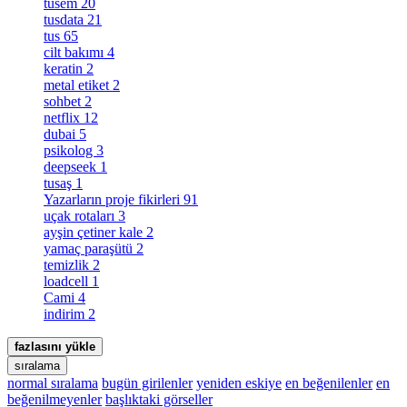
tusem
20
tusdata
21
tus
65
cilt bakımı
4
keratin
2
metal etiket
2
sohbet
2
netflix
12
dubai
5
psikolog
3
deepseek
1
tusaş
1
Yazarların proje fikirleri
91
uçak rotaları
3
ayşin çetiner kale
2
yamaç paraşütü
2
temizlik
2
loadcell
1
Cami
4
indirim
2
fazlasını yükle
sıralama
normal sıralama
bugün girilenler
yeniden eskiye
en beğenilenler
en
beğenilmeyenler
başlıktaki görseller